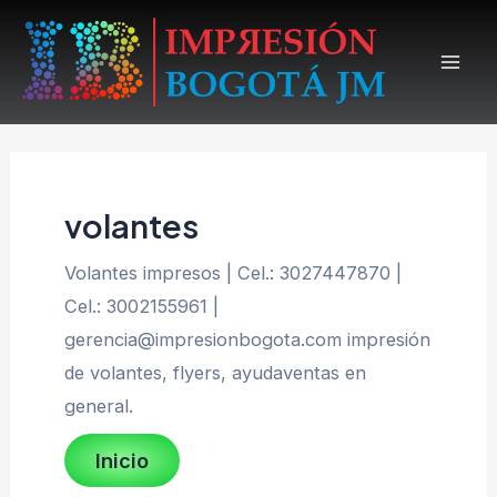
Ir
al
Mai
contenido
Men
volantes
Volantes impresos | Cel.: 3027447870 |
Cel.: 3002155961 |
gerencia@impresionbogota.com impresión
de volantes, flyers, ayudaventas en
general.
Inicio