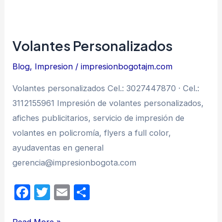
Volantes Personalizados
Blog
,
Impresion
/
impresionbogotajm.com
Volantes personalizados Cel.: 3027447870 · Cel.:
3112155961 Impresión de volantes personalizados,
afiches publicitarios, servicio de impresión de
volantes en policromía, flyers a full color,
ayudaventas en general
gerencia@impresionbogota.com
F
T
E
C
a
w
m
o
Volantes