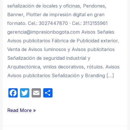
señalización de locales y oficinas, Pendones,
Banner, Plotter de impresión digital en gran
formato. Cel.: 3027447870 · Cel.: 3112155961
gerencia@impresionbogota.com Avisos Señales
Avisos publicitarios Fábrica de Publicidad exterior.
Venta de Avisos luminosos y Avisos publicitarios
Señalización de seguridad industrial y
Arquitectónica, vinilos decorativos, rótulos. Avisos
Avisos publicitarios Señalización y Branding […]
F
T
E
C
a
w
m
o
c
itt
ail
m
Avisos
Read More »
e
er
p
y
b
ar
Señalización