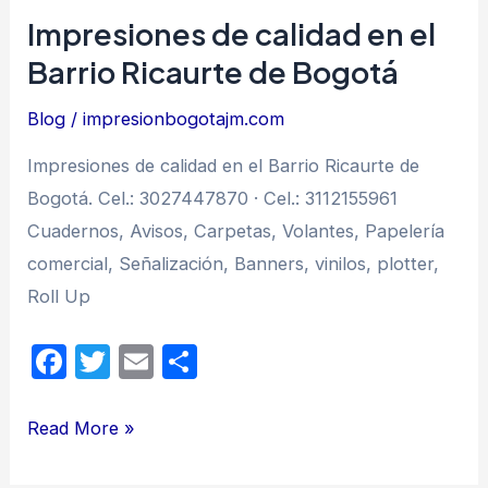
b
ar
Impresiones de calidad en el
o
tir
o
Barrio Ricaurte de Bogotá
k
Blog
/
impresionbogotajm.com
Impresiones de calidad en el Barrio Ricaurte de
Bogotá. Cel.: 3027447870 · Cel.: 3112155961
Cuadernos, Avisos, Carpetas, Volantes, Papelería
comercial, Señalización, Banners, vinilos, plotter,
Roll Up
F
T
E
C
a
w
m
o
c
itt
ail
m
Impresiones
Read More »
e
er
p
de