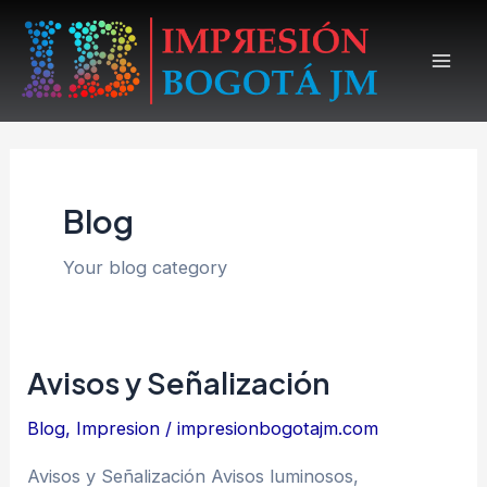
Ir
al
Mai
contenido
Men
Blog
Your blog category
Avisos y Señalización
Blog
,
Impresion
/
impresionbogotajm.com
Avisos y Señalización Avisos luminosos,