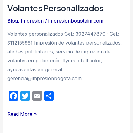
Volantes Personalizados
o
tir
o
Blog
,
Impresion
/
impresionbogotajm.com
k
Volantes personalizados Cel.: 3027447870 · Cel.:
3112155961 Impresión de volantes personalizados,
afiches publicitarios, servicio de impresión de
volantes en policromía, flyers a full color,
ayudaventas en general
gerencia@impresionbogota.com
F
T
E
C
a
w
m
o
c
itt
ail
m
Volantes
Read More »
e
er
p
Personalizados